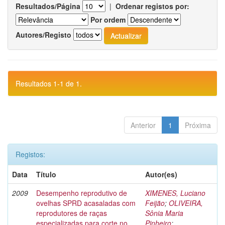
Resultados/Página
|
Ordenar registos por:
Por ordem
Autores/Registo
Resultados 1-1 de 1.
Anterior
1
Próxima
Registos:
Data
Título
Autor(es)
2009
Desempenho reprodutivo de
XIMENES, Luciano
ovelhas SPRD acasaladas com
Feijão
;
OLIVEIRA,
reprodutores de raças
Sônia Maria
especializadas para corte no
Pinheiro
;