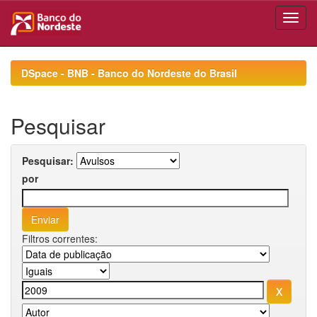
Skip
navigation
DSpace - BNB - Banco do Nordeste do Brasil
Pesquisar
Pesquisar:
por
Filtros correntes: