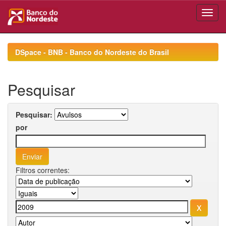
Skip
navigation
DSpace - BNB - Banco do Nordeste do Brasil
Pesquisar
Pesquisar:
por
Filtros correntes: