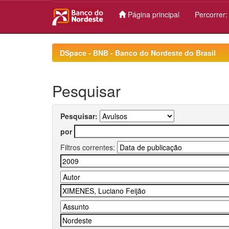
Página principal
Percorrer
Skip
navigation
DSpace - BNB - Banco do Nordeste do Brasil
Pesquisar
Pesquisar:
por
Filtros correntes: