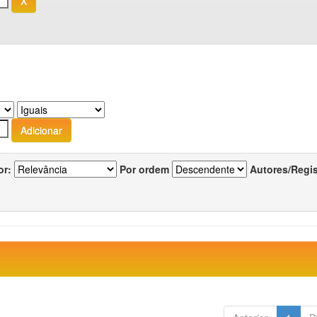
or:
Por ordem
Autores/Regi