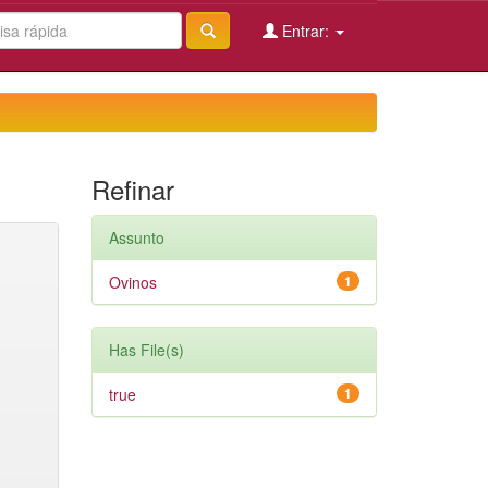
Entrar:
Refinar
Assunto
Ovinos
1
Has File(s)
true
1