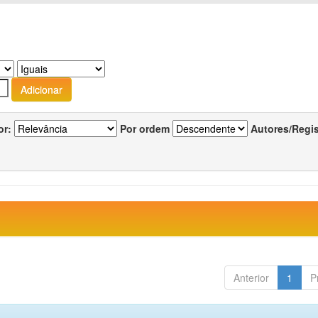
or:
Por ordem
Autores/Regi
Anterior
1
P