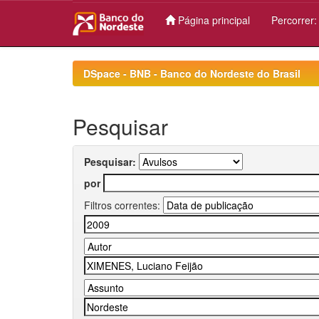
Página principal
Percorrer
Skip
navigation
DSpace - BNB - Banco do Nordeste do Brasil
Pesquisar
Pesquisar:
por
Filtros correntes: