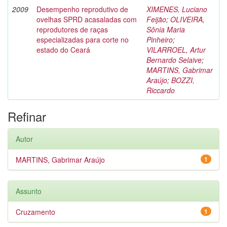
2009
Desempenho reprodutivo de
XIMENES, Luciano
ovelhas SPRD acasaladas com
Feijão
;
OLIVEIRA,
reprodutores de raças
Sônia Maria
especializadas para corte no
Pinheiro
;
estado do Ceará
VILARROEL, Artur
Bernardo Selaive
;
MARTINS, Gabrimar
Araújo
;
BOZZI,
Riccardo
Refinar
Autor
MARTINS, Gabrimar Araújo
1
Assunto
Cruzamento
1