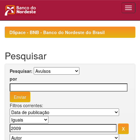
Skip
navigation
DSpace - BNB - Banco do Nordeste do Brasil
Pesquisar
Pesquisar:
por
Filtros correntes: