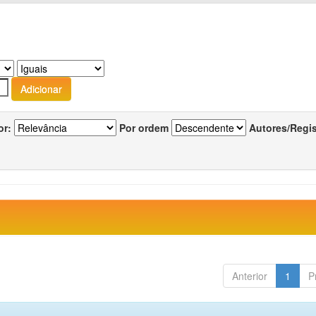
or:
Por ordem
Autores/Regi
Anterior
1
P