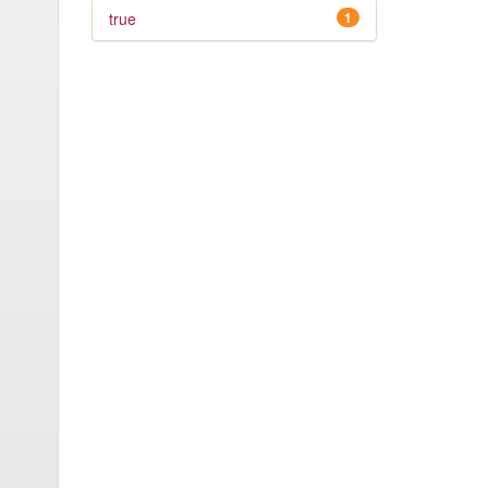
true
1