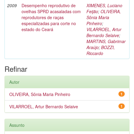
2009
Desempenho reprodutivo de
XIMENES, Luciano
ovelhas SPRD acasaladas com
Feijão
;
OLIVEIRA,
reprodutores de raças
Sônia Maria
especializadas para corte no
Pinheiro
;
estado do Ceará
VILARROEL, Artur
Bernardo Selaive
;
MARTINS, Gabrimar
Araújo
;
BOZZI,
Riccardo
Refinar
Autor
OLIVEIRA, Sônia Maria Pinheiro
1
VILARROEL, Artur Bernardo Selaive
1
Assunto