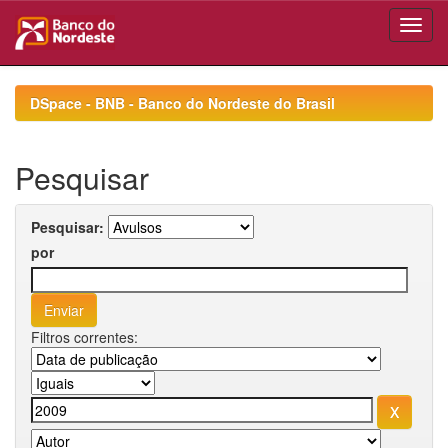
Skip
navigation
DSpace - BNB - Banco do Nordeste do Brasil
Pesquisar
Pesquisar:
por
Filtros correntes: