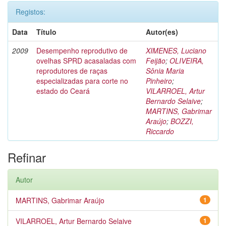
Registos:
Data
Título
Autor(es)
2009
Desempenho reprodutivo de
XIMENES, Luciano
ovelhas SPRD acasaladas com
Feijão
;
OLIVEIRA,
reprodutores de raças
Sônia Maria
especializadas para corte no
Pinheiro
;
estado do Ceará
VILARROEL, Artur
Bernardo Selaive
;
MARTINS, Gabrimar
Araújo
;
BOZZI,
Riccardo
Refinar
Autor
MARTINS, Gabrimar Araújo
1
VILARROEL, Artur Bernardo Selaive
1