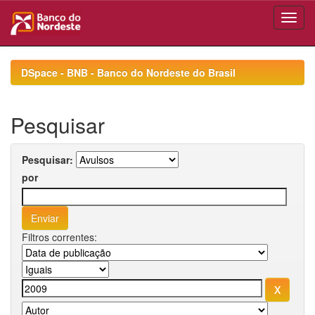
Skip
navigation
DSpace - BNB - Banco do Nordeste do Brasil
Pesquisar
Pesquisar:
por
Filtros correntes: