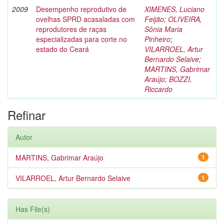
2009
Desempenho reprodutivo de
XIMENES, Luciano
ovelhas SPRD acasaladas com
Feijão
;
OLIVEIRA,
reprodutores de raças
Sônia Maria
especializadas para corte no
Pinheiro
;
estado do Ceará
VILARROEL, Artur
Bernardo Selaive
;
MARTINS, Gabrimar
Araújo
;
BOZZI,
Riccardo
Refinar
Autor
MARTINS, Gabrimar Araújo
1
VILARROEL, Artur Bernardo Selaive
1
Has File(s)