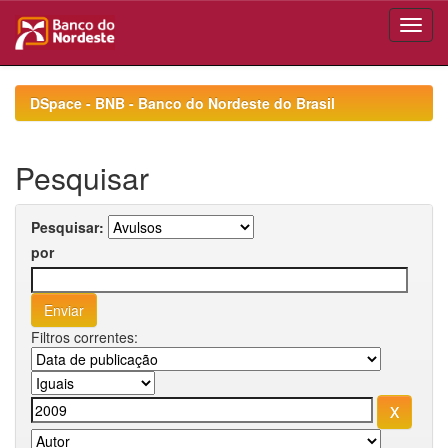
Skip
navigation
DSpace - BNB - Banco do Nordeste do Brasil
Pesquisar
Pesquisar:
por
Filtros correntes: