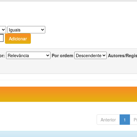
or:
Por ordem
Autores/Regi
Anterior
1
P