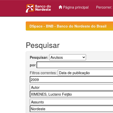
Página principal
Percorrer
Skip
navigation
DSpace - BNB - Banco do Nordeste do Brasil
Pesquisar
Pesquisar:
por
Filtros correntes: