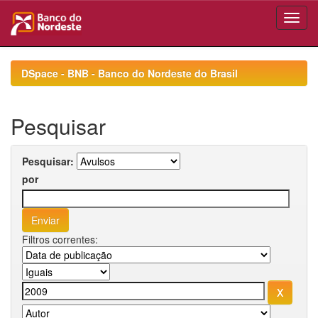
Skip
navigation
DSpace - BNB - Banco do Nordeste do Brasil
Pesquisar
Pesquisar:
por
Filtros correntes: