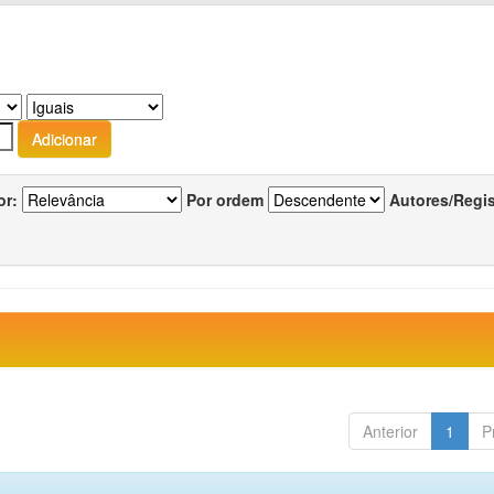
or:
Por ordem
Autores/Regi
Anterior
1
P