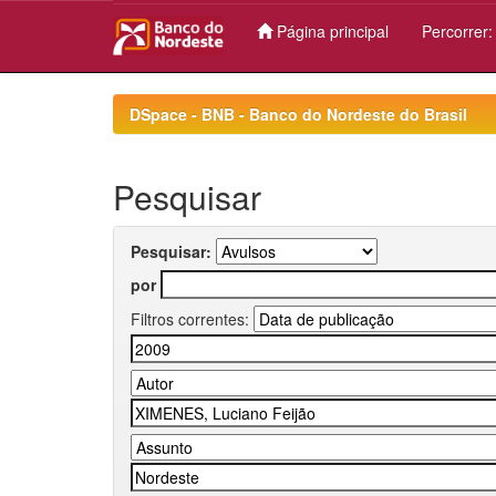
Página principal
Percorrer
Skip
navigation
DSpace - BNB - Banco do Nordeste do Brasil
Pesquisar
Pesquisar:
por
Filtros correntes: