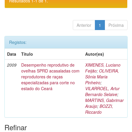
Resultados 1-1 de 1.
Anterior
1
Próxima
Registos:
Data
Título
Autor(es)
2009
Desempenho reprodutivo de
XIMENES, Luciano
ovelhas SPRD acasaladas com
Feijão
;
OLIVEIRA,
reprodutores de raças
Sônia Maria
especializadas para corte no
Pinheiro
;
estado do Ceará
VILARROEL, Artur
Bernardo Selaive
;
MARTINS, Gabrimar
Araújo
;
BOZZI,
Riccardo
Refinar