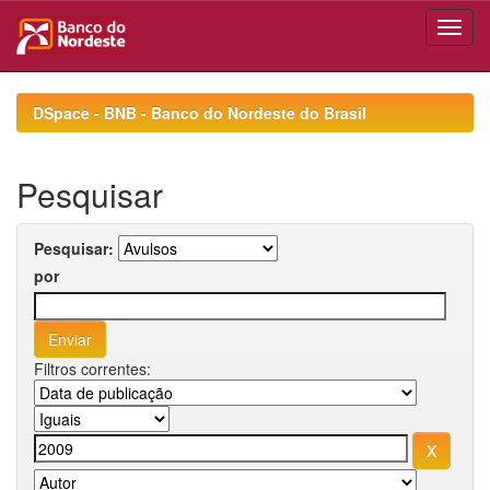
Skip
navigation
DSpace - BNB - Banco do Nordeste do Brasil
Pesquisar
Pesquisar:
por
Filtros correntes: