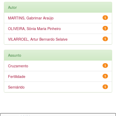
Autor
MARTINS, Gabrimar Araújo
1
OLIVEIRA, Sônia Maria Pinheiro
1
VILARROEL, Artur Bernardo Selaive
1
Assunto
Cruzamento
1
Fertilidade
1
Semiárido
1