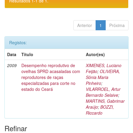
Resultados 1-1 de 1.
Anterior
1
Próxima
Registos:
Data
Título
Autor(es)
2009
Desempenho reprodutivo de
XIMENES, Luciano
ovelhas SPRD acasaladas com
Feijão
;
OLIVEIRA,
reprodutores de raças
Sônia Maria
especializadas para corte no
Pinheiro
;
estado do Ceará
VILARROEL, Artur
Bernardo Selaive
;
MARTINS, Gabrimar
Araújo
;
BOZZI,
Riccardo
Refinar