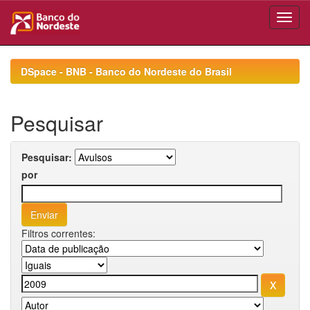
Skip
navigation
DSpace - BNB - Banco do Nordeste do Brasil
Pesquisar
Pesquisar:
por
Filtros correntes: