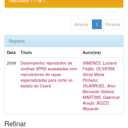
Resultados 1-1 de 1.
Anterior
1
Próxima
Registos:
Data
Título
Autor(es)
2009
Desempenho reprodutivo de
XIMENES, Luciano
ovelhas SPRD acasaladas com
Feijão
;
OLIVEIRA,
reprodutores de raças
Sônia Maria
especializadas para corte no
Pinheiro
;
estado do Ceará
VILARROEL, Artur
Bernardo Selaive
;
MARTINS, Gabrimar
Araújo
;
BOZZI,
Riccardo
Refinar