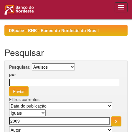
Skip
navigation
DSpace - BNB - Banco do Nordeste do Brasil
Pesquisar
Pesquisar:
por
Filtros correntes: