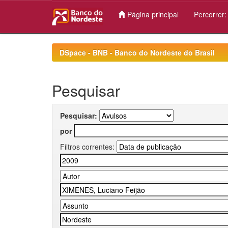
Página principal
Percorrer
Skip
navigation
DSpace - BNB - Banco do Nordeste do Brasil
Pesquisar
Pesquisar:
por
Filtros correntes: