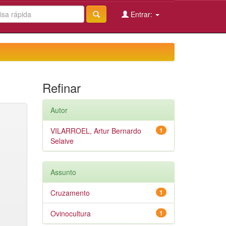
Entrar:
Refinar
Autor
VILARROEL, Artur Bernardo
1
Selaive
Assunto
Cruzamento
1
Ovinocultura
1