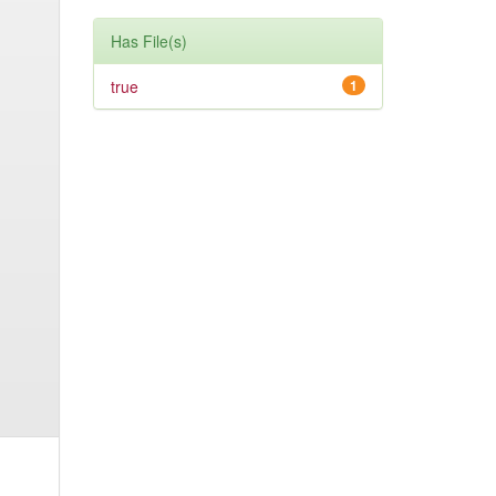
Has File(s)
true
1