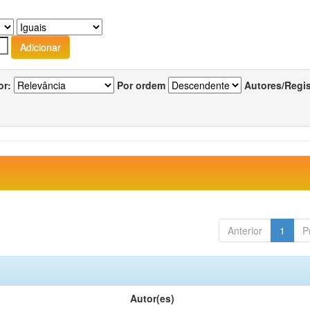
or:
Por ordem
Autores/Regi
Anterior
1
P
Autor(es)