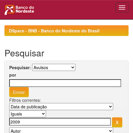
Skip
navigation
DSpace - BNB - Banco do Nordeste do Brasil
Pesquisar
Pesquisar:
por
Filtros correntes: