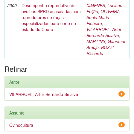
2009
Desempenho reprodutivo de
XIMENES, Luciano
ovelhas SPRD acasaladas com
Feijão
;
OLIVEIRA,
reprodutores de raças
Sônia Maria
especializadas para corte no
Pinheiro
;
estado do Ceará
VILARROEL, Artur
Bernardo Selaive
;
MARTINS, Gabrimar
Araújo
;
BOZZI,
Riccardo
Refinar
Autor
VILARROEL, Artur Bernardo Selaive
1
Assunto
Ovinocultura
1