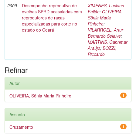
2009
Desempenho reprodutivo de
XIMENES, Luciano
ovelhas SPRD acasaladas com
Feijão
;
OLIVEIRA,
reprodutores de raças
Sônia Maria
especializadas para corte no
Pinheiro
;
estado do Ceará
VILARROEL, Artur
Bernardo Selaive
;
MARTINS, Gabrimar
Araújo
;
BOZZI,
Riccardo
Refinar
Autor
OLIVEIRA, Sônia Maria Pinheiro
1
Assunto
Cruzamento
1