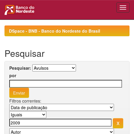
Skip
navigation
DSpace - BNB - Banco do Nordeste do Brasil
Pesquisar
Pesquisar:
por
Filtros correntes: