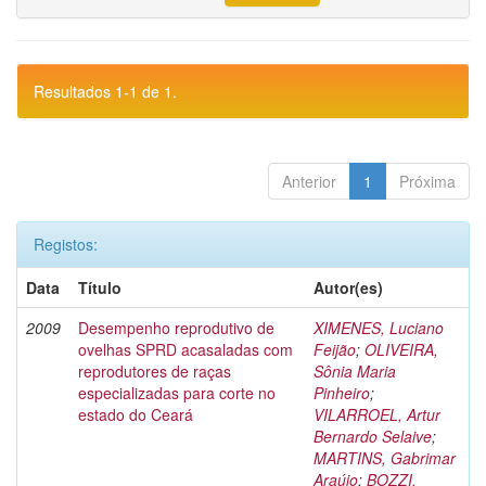
Resultados 1-1 de 1.
Anterior
1
Próxima
Registos:
Data
Título
Autor(es)
2009
Desempenho reprodutivo de
XIMENES, Luciano
ovelhas SPRD acasaladas com
Feijão
;
OLIVEIRA,
reprodutores de raças
Sônia Maria
especializadas para corte no
Pinheiro
;
estado do Ceará
VILARROEL, Artur
Bernardo Selaive
;
MARTINS, Gabrimar
Araújo
;
BOZZI,