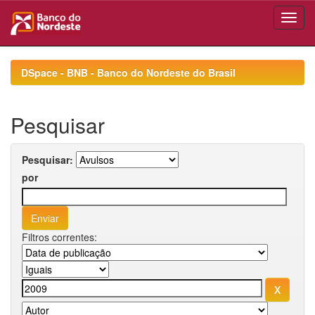
Skip
navigation
DSpace - BNB - Banco do Nordeste do Brasil
Pesquisar
Pesquisar:
por
Filtros correntes: