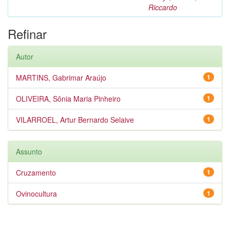
Riccardo
Refinar
Autor
MARTINS, Gabrimar Araújo
1
OLIVEIRA, Sônia Maria Pinheiro
1
VILARROEL, Artur Bernardo Selaive
1
Assunto
Cruzamento
1
Ovinocultura
1