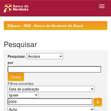
Skip
navigation
DSpace - BNB - Banco do Nordeste do Brasil
Pesquisar
Pesquisar:
por
Filtros correntes: