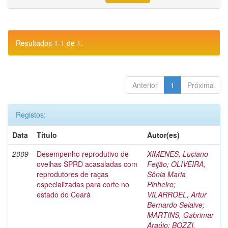
Resultados 1-1 de 1.
Anterior
1
Próxima
Registos:
Data
Título
Autor(es)
2009
Desempenho reprodutivo de
XIMENES, Luciano
ovelhas SPRD acasaladas com
Feijão
;
OLIVEIRA,
reprodutores de raças
Sônia Maria
especializadas para corte no
Pinheiro
;
estado do Ceará
VILARROEL, Artur
Bernardo Selaive
;
MARTINS, Gabrimar
Araújo
;
BOZZI,