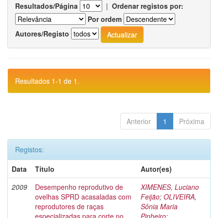
Resultados/Página
|
Ordenar registos por:
Por ordem
Autores/Registo
Resultados 1-1 de 1.
Anterior
1
Próxima
Registos:
Data
Título
Autor(es)
2009
Desempenho reprodutivo de
XIMENES, Luciano
ovelhas SPRD acasaladas com
Feijão
;
OLIVEIRA,
reprodutores de raças
Sônia Maria
especializadas para corte no
Pinheiro
;