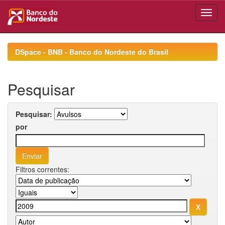
Skip
navigation
DSpace - BNB - Banco do Nordeste do Brasil
Pesquisar
Pesquisar:
por
Filtros correntes: