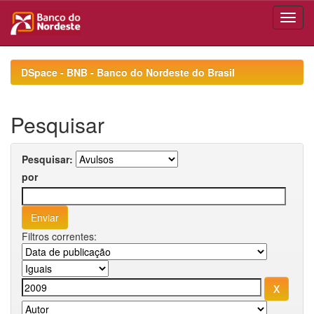
Skip
navigation
DSpace - BNB - Banco do Nordeste do Brasil
Pesquisar
Pesquisar:
por
Filtros correntes: