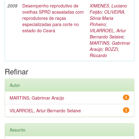
2009
Desempenho reprodutivo de
XIMENES, Luciano
ovelhas SPRD acasaladas com
Feijão
;
OLIVEIRA,
reprodutores de raças
Sônia Maria
especializadas para corte no
Pinheiro
;
estado do Ceará
VILARROEL, Artur
Bernardo Selaive
;
MARTINS, Gabrimar
Araújo
;
BOZZI,
Riccardo
Refinar
Autor
MARTINS, Gabrimar Araújo
1
VILARROEL, Artur Bernardo Selaive
1
Assunto