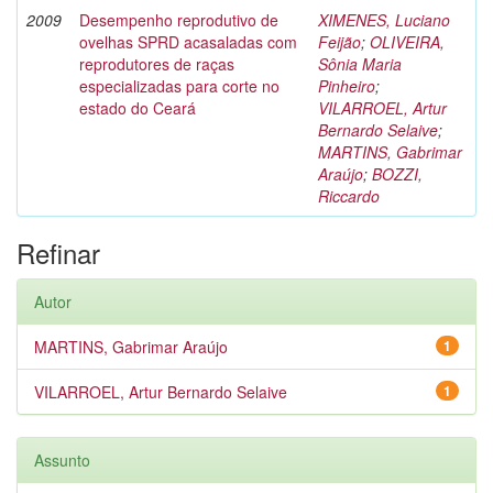
2009
Desempenho reprodutivo de
XIMENES, Luciano
ovelhas SPRD acasaladas com
Feijão
;
OLIVEIRA,
reprodutores de raças
Sônia Maria
especializadas para corte no
Pinheiro
;
estado do Ceará
VILARROEL, Artur
Bernardo Selaive
;
MARTINS, Gabrimar
Araújo
;
BOZZI,
Riccardo
Refinar
Autor
MARTINS, Gabrimar Araújo
1
VILARROEL, Artur Bernardo Selaive
1
Assunto