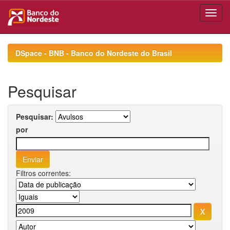
Skip
navigation
DSpace - BNB - Banco do Nordeste do Brasil
Pesquisar
Pesquisar:
por
Filtros correntes: