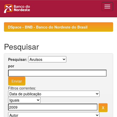
Skip
navigation
DSpace - BNB - Banco do Nordeste do Brasil
Pesquisar
Pesquisar:
por
Filtros correntes: