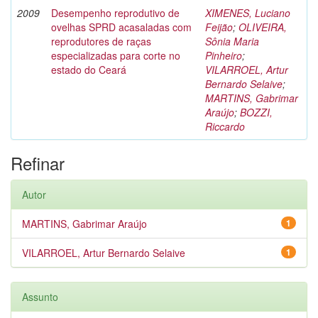
2009
Desempenho reprodutivo de
XIMENES, Luciano
ovelhas SPRD acasaladas com
Feijão
;
OLIVEIRA,
reprodutores de raças
Sônia Maria
especializadas para corte no
Pinheiro
;
estado do Ceará
VILARROEL, Artur
Bernardo Selaive
;
MARTINS, Gabrimar
Araújo
;
BOZZI,
Riccardo
Refinar
Autor
MARTINS, Gabrimar Araújo
1
VILARROEL, Artur Bernardo Selaive
1
Assunto