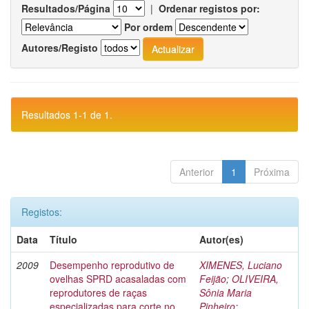
Resultados/Página
|
Ordenar registos por:
Por ordem
Autores/Registo
Resultados 1-1 de 1.
Anterior
1
Próxima
Registos:
Data
Título
Autor(es)
2009
Desempenho reprodutivo de
XIMENES, Luciano
ovelhas SPRD acasaladas com
Feijão
;
OLIVEIRA,
reprodutores de raças
Sônia Maria
especializadas para corte no
Pinheiro
;