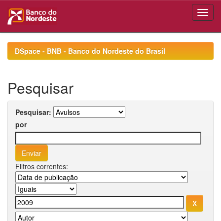
Skip
navigation
DSpace - BNB - Banco do Nordeste do Brasil
Pesquisar
Pesquisar:
por
Filtros correntes: