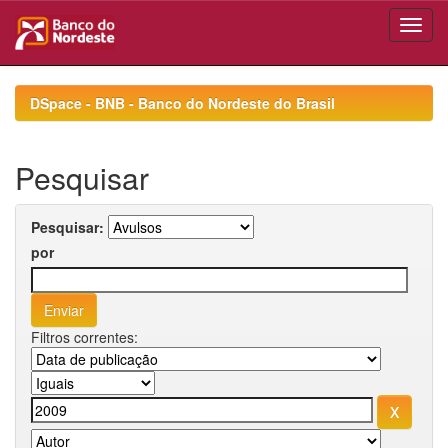
Skip
navigation
DSpace - BNB - Banco do Nordeste do Brasil
Pesquisar
Pesquisar:
por
Filtros correntes: