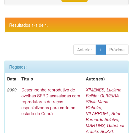
Resultados 1-1 de 1.
Anterior
1
Próxima
Registos:
Data
Título
Autor(es)
2009
Desempenho reprodutivo de
XIMENES, Luciano
ovelhas SPRD acasaladas com
Feijão
;
OLIVEIRA,
reprodutores de raças
Sônia Maria
especializadas para corte no
Pinheiro
;
estado do Ceará
VILARROEL, Artur
Bernardo Selaive
;
MARTINS, Gabrimar
Araújo
;
BOZZI,