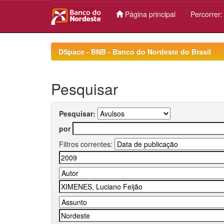
Página principal
Percorrer
Skip
navigation
DSpace - BNB - Banco do Nordeste do Brasil
Pesquisar
Pesquisar:
por
Filtros correntes: