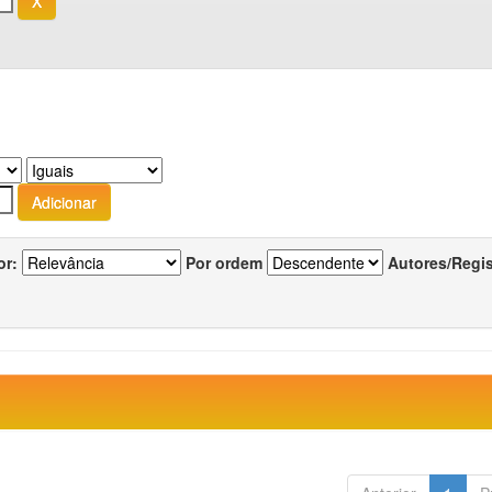
or:
Por ordem
Autores/Regi