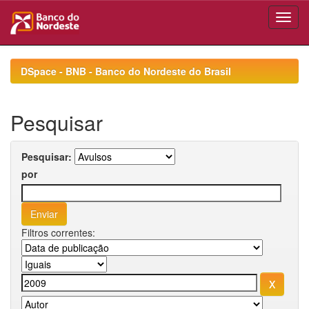
Skip
navigation
DSpace - BNB - Banco do Nordeste do Brasil
Pesquisar
Pesquisar:
por
Filtros correntes: