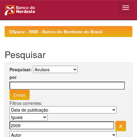
Skip
navigation
DSpace - BNB - Banco do Nordeste do Brasil
Pesquisar
Pesquisar:
por
Filtros correntes: