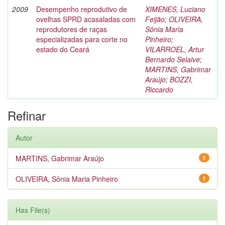
2009
Desempenho reprodutivo de
XIMENES, Luciano
ovelhas SPRD acasaladas com
Feijão
;
OLIVEIRA,
reprodutores de raças
Sônia Maria
especializadas para corte no
Pinheiro
;
estado do Ceará
VILARROEL, Artur
Bernardo Selaive
;
MARTINS, Gabrimar
Araújo
;
BOZZI,
Riccardo
Refinar
Autor
MARTINS, Gabrimar Araújo
1
OLIVEIRA, Sônia Maria Pinheiro
1
Has File(s)