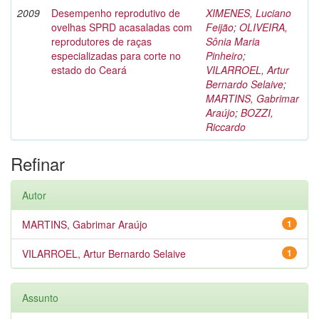
2009
Desempenho reprodutivo de
XIMENES, Luciano
ovelhas SPRD acasaladas com
Feijão
;
OLIVEIRA,
reprodutores de raças
Sônia Maria
especializadas para corte no
Pinheiro
;
estado do Ceará
VILARROEL, Artur
Bernardo Selaive
;
MARTINS, Gabrimar
Araújo
;
BOZZI,
Riccardo
Refinar
Autor
MARTINS, Gabrimar Araújo
1
VILARROEL, Artur Bernardo Selaive
1
Assunto