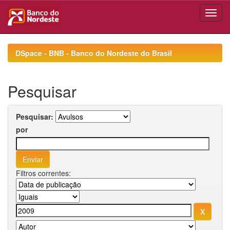
Skip
navigation
DSpace - BNB - Banco do Nordeste do Brasil
Pesquisar
Pesquisar:
por
Filtros correntes: