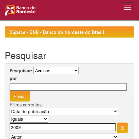
Skip
navigation
DSpace - BNB - Banco do Nordeste do Brasil
Pesquisar
Pesquisar:
por
Filtros correntes: