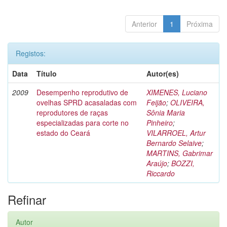
Anterior
1
Próxima
Registos:
Data
Título
Autor(es)
2009
Desempenho reprodutivo de
XIMENES, Luciano
ovelhas SPRD acasaladas com
Feijão
;
OLIVEIRA,
reprodutores de raças
Sônia Maria
especializadas para corte no
Pinheiro
;
estado do Ceará
VILARROEL, Artur
Bernardo Selaive
;
MARTINS, Gabrimar
Araújo
;
BOZZI,
Riccardo
Refinar
Autor