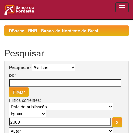
Skip
navigation
DSpace - BNB - Banco do Nordeste do Brasil
Pesquisar
Pesquisar:
por
Filtros correntes: