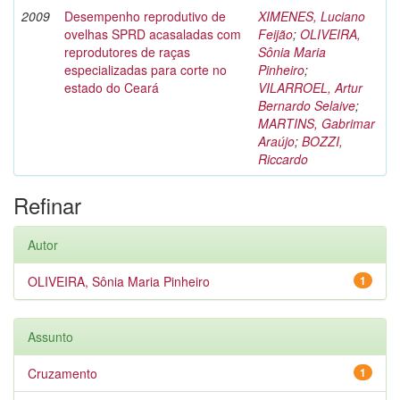
2009
Desempenho reprodutivo de
XIMENES, Luciano
ovelhas SPRD acasaladas com
Feijão
;
OLIVEIRA,
reprodutores de raças
Sônia Maria
especializadas para corte no
Pinheiro
;
estado do Ceará
VILARROEL, Artur
Bernardo Selaive
;
MARTINS, Gabrimar
Araújo
;
BOZZI,
Riccardo
Refinar
Autor
OLIVEIRA, Sônia Maria Pinheiro
1
Assunto
Cruzamento
1