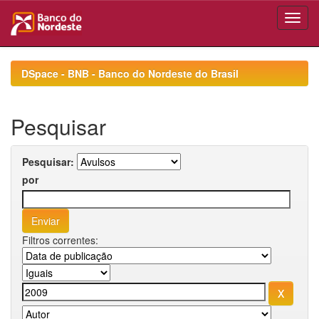
Skip
navigation
DSpace - BNB - Banco do Nordeste do Brasil
Pesquisar
Pesquisar:
por
Filtros correntes: