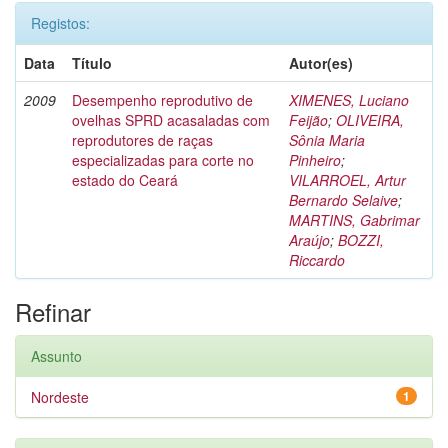
Registos:
Data
Título
Autor(es)
2009
Desempenho reprodutivo de
XIMENES, Luciano
ovelhas SPRD acasaladas com
Feijão
;
OLIVEIRA,
reprodutores de raças
Sônia Maria
especializadas para corte no
Pinheiro
;
estado do Ceará
VILARROEL, Artur
Bernardo Selaive
;
MARTINS, Gabrimar
Araújo
;
BOZZI,
Riccardo
Refinar
Assunto
Nordeste
1