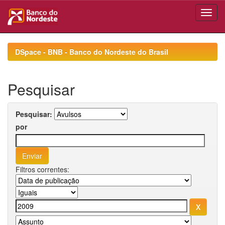
Skip
navigation
DSpace - BNB - Banco do Nordeste do Brasil
Pesquisar
Pesquisar:
por
Filtros correntes: