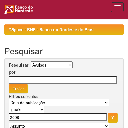
Skip
navigation
DSpace - BNB - Banco do Nordeste do Brasil
Pesquisar
Pesquisar:
por
Filtros correntes: