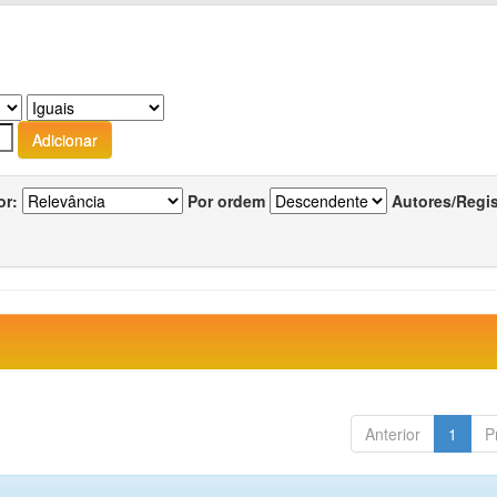
or:
Por ordem
Autores/Regi
Anterior
1
P