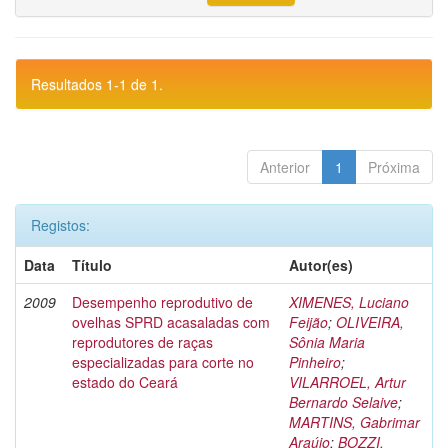
Resultados 1-1 de 1.
Anterior
1
Próxima
Registos:
Data
Título
Autor(es)
2009
Desempenho reprodutivo de
XIMENES, Luciano
ovelhas SPRD acasaladas com
Feijão
;
OLIVEIRA,
reprodutores de raças
Sônia Maria
especializadas para corte no
Pinheiro
;
estado do Ceará
VILARROEL, Artur
Bernardo Selaive
;
MARTINS, Gabrimar
Araújo
;
BOZZI,