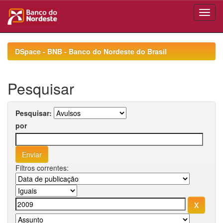
Skip
navigation
DSpace - BNB - Banco do Nordeste do Brasil
Pesquisar
Pesquisar:
por
Filtros correntes: