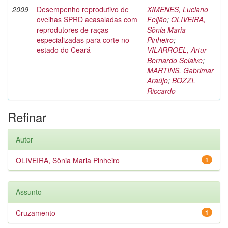
2009
Desempenho reprodutivo de
XIMENES, Luciano
ovelhas SPRD acasaladas com
Feijão
;
OLIVEIRA,
reprodutores de raças
Sônia Maria
especializadas para corte no
Pinheiro
;
estado do Ceará
VILARROEL, Artur
Bernardo Selaive
;
MARTINS, Gabrimar
Araújo
;
BOZZI,
Riccardo
Refinar
Autor
OLIVEIRA, Sônia Maria Pinheiro
1
Assunto
Cruzamento
1