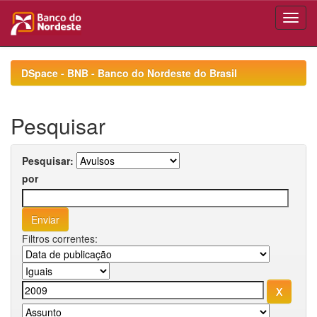
Skip
navigation
DSpace - BNB - Banco do Nordeste do Brasil
Pesquisar
Pesquisar:
por
Filtros correntes: