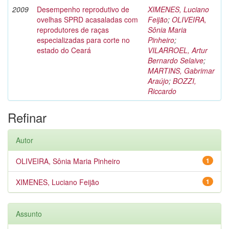
2009
Desempenho reprodutivo de
XIMENES, Luciano
ovelhas SPRD acasaladas com
Feijão
;
OLIVEIRA,
reprodutores de raças
Sônia Maria
especializadas para corte no
Pinheiro
;
estado do Ceará
VILARROEL, Artur
Bernardo Selaive
;
MARTINS, Gabrimar
Araújo
;
BOZZI,
Riccardo
Refinar
Autor
OLIVEIRA, Sônia Maria Pinheiro
1
XIMENES, Luciano Feijão
1
Assunto