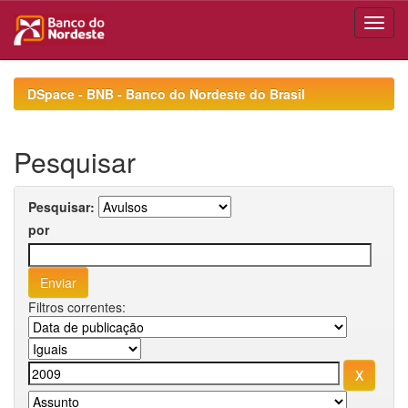
Skip
navigation
DSpace - BNB - Banco do Nordeste do Brasil
Pesquisar
Pesquisar:
por
Filtros correntes: