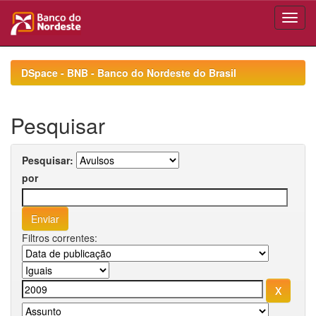
Skip
navigation
DSpace - BNB - Banco do Nordeste do Brasil
Pesquisar
Pesquisar:
por
Filtros correntes: