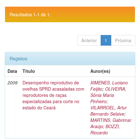
Resultados 1-1 de 1.
Anterior
1
Próxima
Registos:
Data
Título
Autor(es)
2009
Desempenho reprodutivo de
XIMENES, Luciano
ovelhas SPRD acasaladas com
Feijão
;
OLIVEIRA,
reprodutores de raças
Sônia Maria
especializadas para corte no
Pinheiro
;
estado do Ceará
VILARROEL, Artur
Bernardo Selaive
;
MARTINS, Gabrimar
Araújo
;
BOZZI,
Riccardo