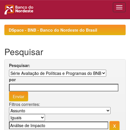
Skip
navigation
DSpace - BNB - Banco do Nordeste do Brasil
Pesquisar
Pesquisar:
por
Filtros correntes: