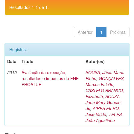
Resultados 1-1 de 1.
Anterior
1
Próxima
Registos:
Data
Título
Autor(es)
2010
Avaliação da execução,
SOUSA, Jânia Maria
resultados e impactos do FNE
Pinho
;
GONÇALVES,
PROATUR
Marcos Falcão
;
CASTELO BRANCO,
Elizabeth
;
SOUZA,
Jane Mary Gondin
de
;
AIRES FILHO,
José Valdo
;
TELES,
João Agostinho