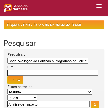
Skip
navigation
DSpace - BNB - Banco do Nordeste do Brasil
Pesquisar
Pesquisar:
por
Filtros correntes: