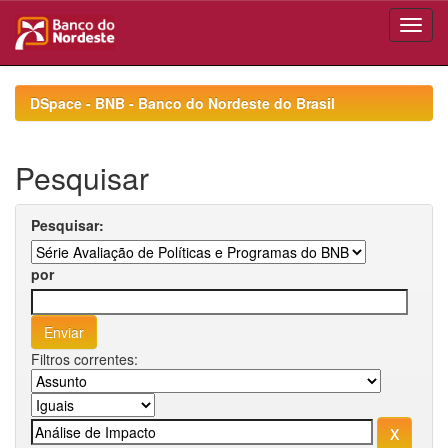
Skip
navigation
DSpace - BNB - Banco do Nordeste do Brasil
Pesquisar
Pesquisar:
por
Filtros correntes: