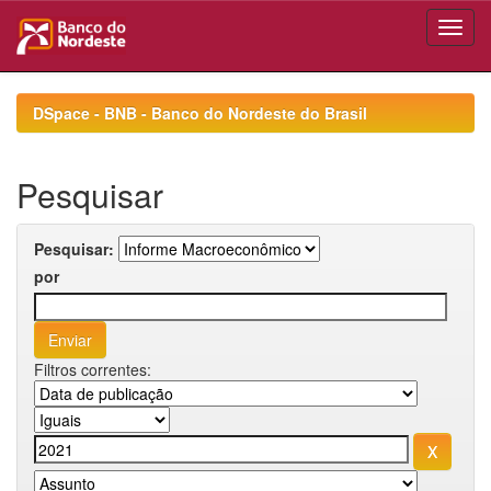
Skip
navigation
DSpace - BNB - Banco do Nordeste do Brasil
Pesquisar
Pesquisar:
por
Filtros correntes: