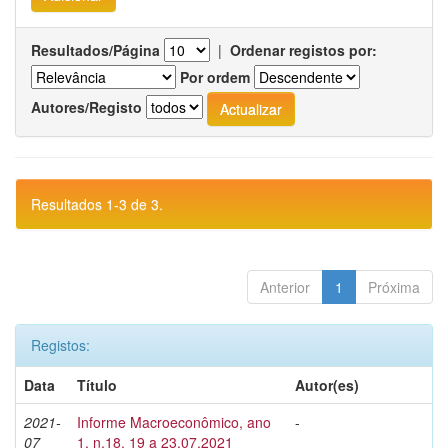
Resultados/Página
|
Ordenar registos por:
Por ordem
Autores/Registo
Resultados 1-3 de 3.
Anterior
1
Próxima
Registos:
Data
Título
Autor(es)
2021-
Informe Macroeconômico, ano
-
07
1, n.18, 19 a 23.07.2021