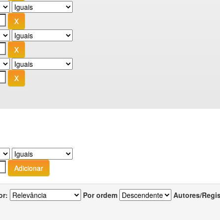
or:
Por ordem
Autores/Regi