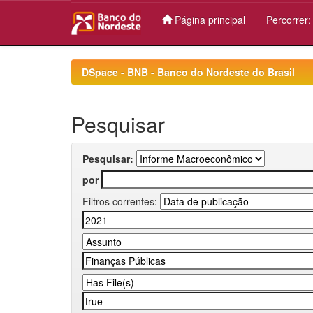
Página principal
Percorrer
Skip
navigation
DSpace - BNB - Banco do Nordeste do Brasil
Pesquisar
Pesquisar:
por
Filtros correntes: