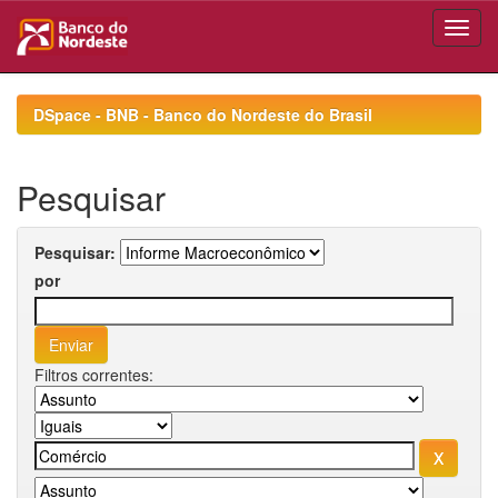
Skip
navigation
DSpace - BNB - Banco do Nordeste do Brasil
Pesquisar
Pesquisar:
por
Filtros correntes: