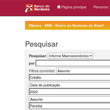
Página principal
Percorrer
Skip
navigation
DSpace - BNB - Banco do Nordeste do Brasil
Pesquisar
Pesquisar:
por
Filtros correntes: