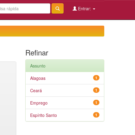
Entrar:
Refinar
Assunto
Alagoas
1
Ceará
1
Emprego
1
Espírito Santo
1