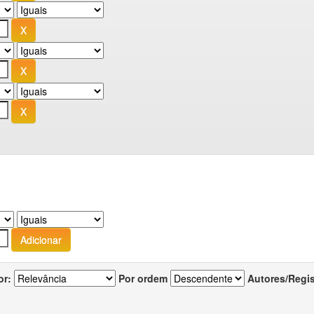
or:
Por ordem
Autores/Regi