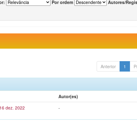
or:
Por ordem
Autores/Regi
Anterior
1
P
Autor(es)
 16 dez. 2022
-