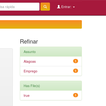
Entrar:
Refinar
Assunto
Alagoas
1
Emprego
1
Has File(s)
true
1