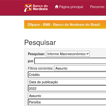
Página principal
Percorrer
Skip
navigation
DSpace - BNB - Banco do Nordeste do Brasil
Pesquisar
Pesquisar:
por
Filtros correntes: