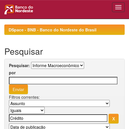
Skip
navigation
DSpace - BNB - Banco do Nordeste do Brasil
Pesquisar
Pesquisar:
por
Filtros correntes: