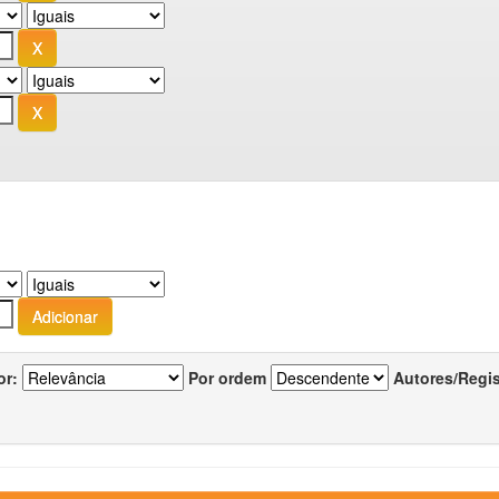
or:
Por ordem
Autores/Regi