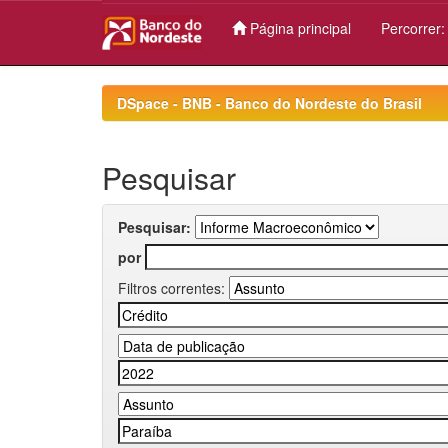
Página principal
Percorrer
Skip
navigation
DSpace - BNB - Banco do Nordeste do Brasil
Pesquisar
Pesquisar:
por
Filtros correntes: