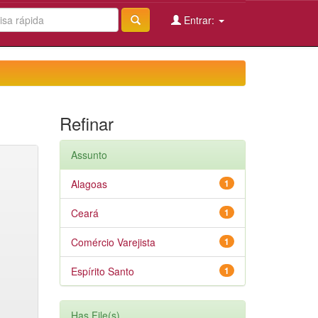
Entrar:
Refinar
Assunto
Alagoas
1
Ceará
1
Comércio Varejista
1
Espírito Santo
1
Has File(s)